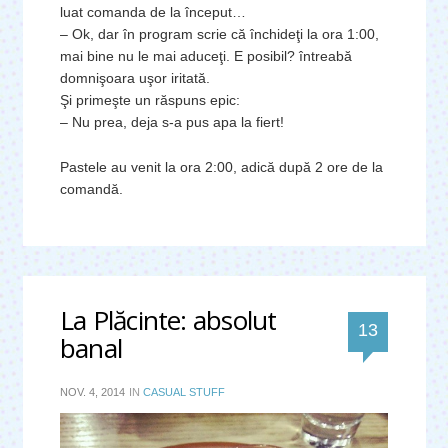
luat comanda de la început…
– Ok, dar în program scrie că închideţi la ora 1:00,
mai bine nu le mai aduceţi. E posibil? întreabă
domnişoara uşor iritată.
Şi primeşte un răspuns epic:
– Nu prea, deja s-a pus apa la fiert!
Pastele au venit la ora 2:00, adică după 2 ore de la
comandă.
La Plăcinte: absolut
comentar
13
banal
NOV. 4, 2014
IN
CASUAL STUFF