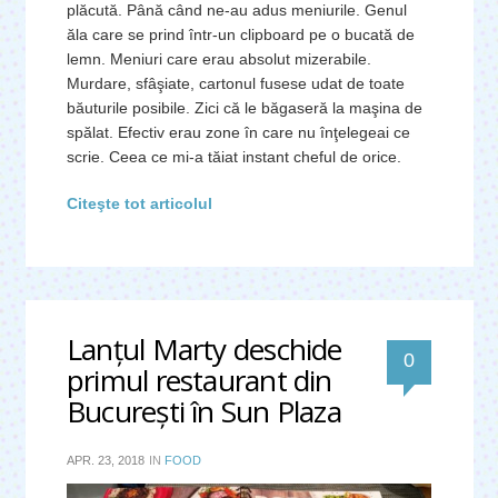
plăcută. Până când ne-au adus meniurile. Genul
ăla care se prind într-un clipboard pe o bucată de
lemn. Meniuri care erau absolut mizerabile.
Murdare, sfâşiate, cartonul fusese udat de toate
băuturile posibile. Zici că le băgaseră la maşina de
spălat. Efectiv erau zone în care nu înţelegeai ce
scrie. Ceea ce mi-a tăiat instant cheful de orice.
Citeşte tot articolul
Lanţul Marty deschide
0
primul restaurant din
Bucureşti în Sun Plaza
APR. 23, 2018
IN
FOOD