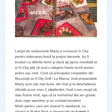
Lanţul de restaurante Marty e cunoscut în Cluj
pentru mâncarea bună la preţuri decente. Au 5
localuri cu diferite teme şi dacă aţi ajuns vreodată la
ei în Cluj ştiţi că sunt o alegere foarte bună pentru
prânz sau cină. Cred că principalul competitor din
Bucureşti ar fi City Grill / La Mama, însă preparatele
Marty sunt clar mai bune. Am fost şi la deschiderea
oficială acum vreo 2 săptămâni, însă n-am reuşit să
stau foarte mult, aşa că la momentul ăla am gustat
doar nişte aperitive şi un cocktail excelent.
Motiv pentru care am revenit în weekend, cu
gândul la Pulled Pork şi deserturile de
5 stele
5