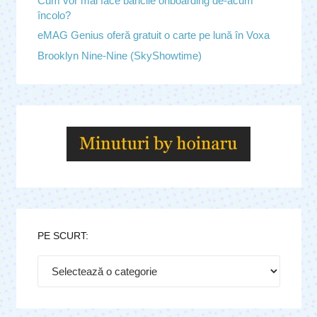
Cum vor mai face băncile onboarding de-acum
încolo?
eMAG Genius oferă gratuit o carte pe lună în Voxa
Brooklyn Nine-Nine (SkyShowtime)
PE SCURT:
Pe
scurt: