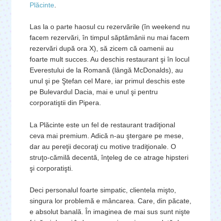
Plăcinte
.
Las la o parte haosul cu rezervările (în weekend nu
facem rezervări, în timpul săptămânii nu mai facem
rezervări după ora X), să zicem că oamenii au
foarte mult succes. Au deschis restaurant şi în locul
Everestului de la Romană (lângă McDonalds), au
unul şi pe Ştefan cel Mare, iar primul deschis este
pe Bulevardul Dacia, mai e unul şi pentru
corporatiştii din Pipera.
La Plăcinte este un fel de restaurant tradiţional
ceva mai premium. Adică n-au ştergare pe mese,
dar au pereţii decoraţi cu motive tradiţionale. O
struţo-cămilă decentă, înţeleg de ce atrage hipsteri
şi corporatişti.
Deci personalul foarte simpatic, clientela mişto,
singura lor problemă e mâncarea. Care, din păcate,
e absolut banală. În imaginea de mai sus sunt nişte