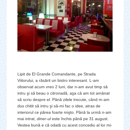
Lipit de El Grande Comandante, pe Strada
Viitorului, a răsărit un bistro interesant. L-am
observat acum vreo 2 luni, dar n-am avut timp să
intru şi să beau o citronadă, aşa că am tot amânat
să scriu despre el. Până zilele trecute, când m-am
dus chitit să intru şi să-mi fac o idee, atras de
interiorul ce părea foarte mişto. Până la urmă n-am
mai intrat,
diner-ul
este închis până pe 31 august.
Vestea bună e că odată cu acest concediu al lor mi-