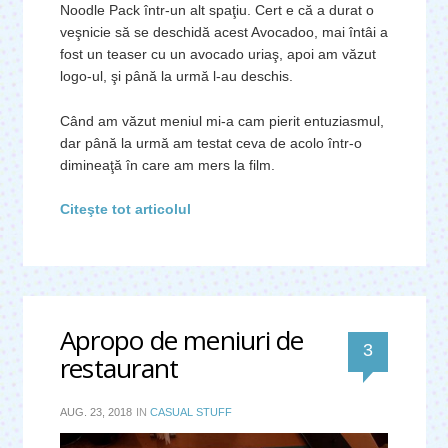
Noodle Pack într-un alt spaţiu. Cert e că a durat o
veşnicie să se deschidă acest Avocadoo, mai întâi a
fost un teaser cu un avocado uriaş, apoi am văzut
logo-ul, şi până la urmă l-au deschis.
Când am văzut meniul mi-a cam pierit entuziasmul,
dar până la urmă am testat ceva de acolo într-o
dimineaţă în care am mers la film.
Citeşte tot articolul
Apropo de meniuri de
comentari
3
restaurant
AUG. 23, 2018
IN
CASUAL STUFF