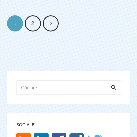
1
2
Caută
după:
SOCIALE