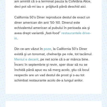
am amintit că s-a terminat pauza la Cofetăria Alice,
deci pot să-mi iau o prăjitură până deschid aici.
California 50’s Diner reproduce destul de exact un
diner american din anii ’50-’60. Dinerul este
echivalentul american al pubului în perioada aia şi
avea drept variantă „fast-food”
restaurantele drive-
in
.
Din ce-am văzut în
poze
, la California 50’s Diner
există şi un tonomat, chelneriţe pe role, tot tacâmul.
Meniul e decent
, pe net scrie că s-ar mânca bine.
Încerc în septembrie şi revin, sper doar să nu se
închidă până apuc eu să merg acolo, ştiu că locul
respectiv are un vad destul de prost şi s-au tot
schimbat restaurante acolo de-a lungul anilor.