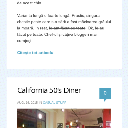
de acest chin.
Varianta lungă e foarte lungă. Practic, singura
chestie peste care s-a sărit a fost măcinarea grâului
la moară. În rest,
le-am făcut pe toate
. Ok, le-au
făcut pe toate. Chef-ul şi câţiva bloggeri mai
curajoşi.
Citeşte tot articolul
California 50’s Diner
0
AUG. 16, 2015
IN
CASUAL STUFF