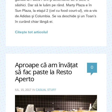
săshici. Dar să le luăm pe rând. Marty Plaza e în
Sun Plaza, la etajul 2 (cel cu food court-ul), vis-a-vis
de Adidas şi Columbia. Se va deschide şi un Toan’s
în curând chiar lângă ei.
Citeşte tot articolul
Aproape că am învăţat
0
să fac paste la Resto
Aperto
IUL. 15, 2017
IN
CASUAL STUFF