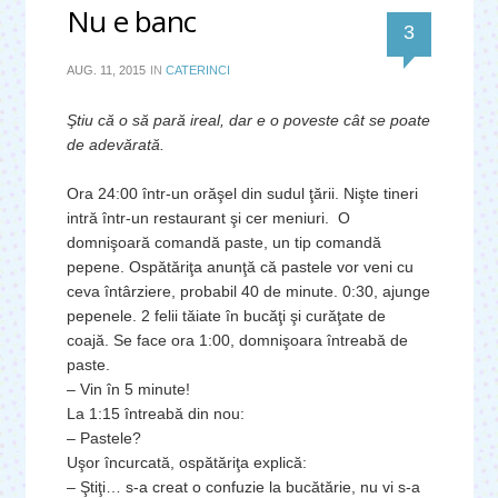
Nu e banc
comentari
3
AUG. 11, 2015
IN
CATERINCI
Ştiu că o să pară ireal, dar e o poveste cât se poate
de adevărată.
Ora 24:00 într-un orăşel din sudul ţării. Nişte tineri
intră într-un restaurant şi cer meniuri. O
domnişoară comandă paste, un tip comandă
pepene. Ospătăriţa anunţă că pastele vor veni cu
ceva întârziere, probabil 40 de minute. 0:30, ajunge
pepenele. 2 felii tăiate în bucăţi şi curăţate de
coajă. Se face ora 1:00, domnişoara întreabă de
paste.
– Vin în 5 minute!
La 1:15 întreabă din nou:
– Pastele?
Uşor încurcată, ospătăriţa explică:
– Ştiţi… s-a creat o confuzie la bucătărie, nu vi s-a