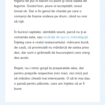
frigărui de pui în bacon cu piure şi ceva salată de
legume. Gustul bun, piure-ul acceptabil, sosul
tomat ok. Dar e fix genul de chestie pe care o
comanzi de foame undeva pe drum, când nu vrei
să rişti.
În buricul capitalei, sâmbătă seară, parcă nu ţi-ai
comanda asta, sau
tocăniţă de pui cu mămăliguţă
.
Înţeleg care e rostul restaurantului: mâncare bună,
de casă, că provincialii nu mănâncă de-astea prea
des, dar sunt o grămadă de bucureşteni care merg
des acolo.
Repet, nu-i nimic greşit la preparatele alea, dar
pentru preţurile respective (nici mari, nici mici) pot
să mănânc chestii mai interesante. O să le mai dau
o şansă pentru plăcinte, care am înţeles că ar fi
bune.