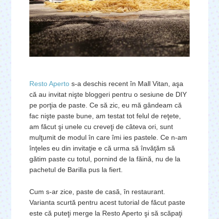
Resto Aperto
s-a deschis recent în Mall Vitan, aşa
că au invitat nişte bloggeri pentru o sesiune de DIY
pe porţia de paste. Ce să zic, eu mă gândeam că
fac nişte paste bune, am testat tot felul de reţete,
am făcut şi unele cu creveţi de câteva ori, sunt
mulţumit de modul în care îmi ies pastele. Ce n-am
înţeles eu din invitaţie e că urma să învăţăm să
gătim paste cu totul, pornind de la făină, nu de la
pachetul de Barilla pus la fiert.
Cum s-ar zice, paste de casă, în restaurant.
Varianta scurtă pentru acest tutorial de făcut paste
este că puteţi merge la Resto Aperto şi să scăpaţi