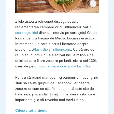
Zilele astea a reînceput discuţia despre
reglementarea campaniilor cu influenceri. Vali
a
scos nişte idei
dintr-un interviu pe care şeful Global
l-a dat pentru Pagina de Media. Lucian s-a activat
în momentul în care a scris Libertatea despre
problema „
Plush Bio şi influencerii
„. Cu părere de
rău o spun, omul nu s-a activat nici la milionul de
unici pe care îi are zoso.ro pe lună, nici la cei 130k
useri de pe
grupul de Facebook anti-Plush Bio
.
Pentru că brand managerii şi oamenii din agenţii nu
stau să caute grupuri de Facebook, iar despre
zoso.ro oricum se ştie în industrie că este site de
hatereală şi scandal. Ţineţi minte ideea asta, că e
importantă şi o să revenim mai târziu la ea.
Citeşte tot articolul