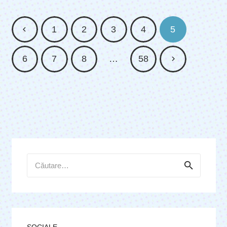
1
2
3
4
5
6
7
8
…
58
Caută
după: