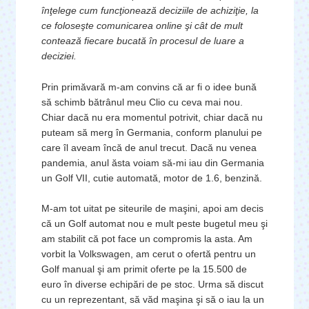
înţelege cum funcţionează deciziile de achiziţie, la
ce foloseşte comunicarea online şi cât de mult
contează fiecare bucată în procesul de luare a
deciziei.
Prin primăvară m-am convins că ar fi o idee bună
să schimb bătrânul meu Clio cu ceva mai nou.
Chiar dacă nu era momentul potrivit, chiar dacă nu
puteam să merg în Germania, conform planului pe
care îl aveam încă de anul trecut. Dacă nu venea
pandemia, anul ăsta voiam să-mi iau din Germania
un Golf VII, cutie automată, motor de 1.6, benzină.
M-am tot uitat pe siteurile de maşini, apoi am decis
că un Golf automat nou e mult peste bugetul meu şi
am stabilit că pot face un compromis la asta. Am
vorbit la Volkswagen, am cerut o ofertă pentru un
Golf manual şi am primit oferte pe la 15.500 de
euro în diverse echipări de pe stoc. Urma să discut
cu un reprezentant, să văd maşina şi să o iau la un