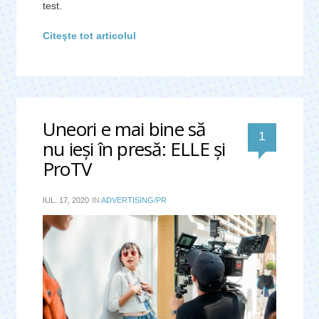
test.
Citeşte tot articolul
Uneori e mai bine să
comentar
1
nu ieşi în presă: ELLE şi
ProTV
IUL. 17, 2020
IN
ADVERTISING/PR