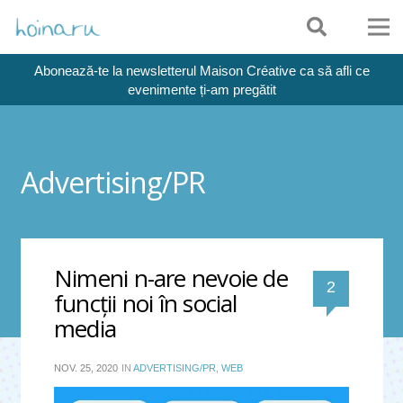
Abonează-te la newsletterul Maison Créative ca să afli ce
evenimente ți-am pregătit
Advertising/PR
Nimeni n-are nevoie de
comentari
2
funcţii noi în social
media
NOV. 25, 2020
IN
ADVERTISING/PR
,
WEB