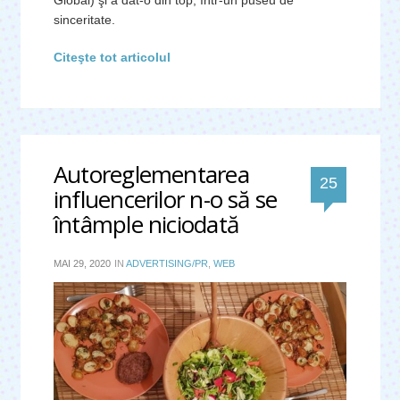
Global) şi a dat-o din top, într-un puseu de
sinceritate.
Citeşte tot articolul
Autoreglementarea
de
25
influencerilor n-o să se
comentar
întâmple niciodată
MAI 29, 2020
IN
ADVERTISING/PR
,
WEB