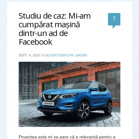
Studiu de caz: Mi-am
comentari
7
cumpărat maşină
dintr-un ad de
Facebook
SEPT. 4, 2020
IN
ADVERTISING/PR
,
MASINI
Povestea asta mi se pare că e relevantă pentru a