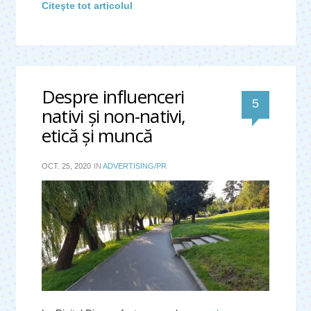
Citeşte tot articolul
Despre influenceri
comentari
5
nativi şi non-nativi,
etică şi muncă
OCT. 25, 2020
IN
ADVERTISING/PR