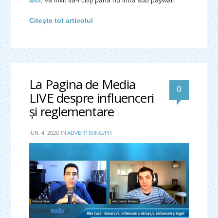
aici
, vă invit să-l citiţi până nu intră sub paywall.
Citeşte tot articolul
La Pagina de Media
0
LIVE despre influenceri
şi reglementare
IUN. 4, 2020
IN
ADVERTISING/PR