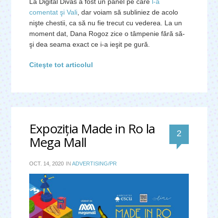
La Digital Divas a fost un panel pe care
l-a
comentat şi Vali
, dar voiam să subliniez de acolo
nişte chestii, ca să nu fie trecut cu vederea. La un
moment dat, Dana Rogoz zice o tâmpenie fără să-
şi dea seama exact ce i-a ieşit pe gură.
Citeşte tot articolul
Expoziţia Made in Ro la
comentari
2
Mega Mall
OCT. 14, 2020
IN
ADVERTISING/PR